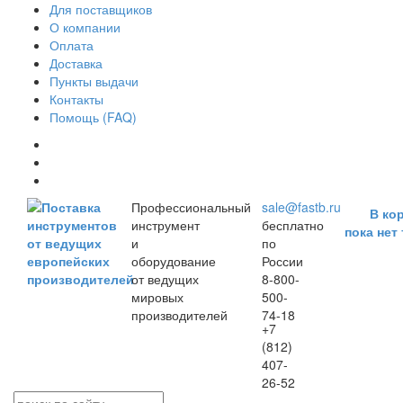
Для поставщиков
О компании
Оплата
Доставка
Пункты выдачи
Контакты
Помощь (FAQ)
Профессиональный
sale@fastb.ru
В ко
инструмент
бесплатно
пока нет
и
по
оборудование
России
от ведущих
8-800-
мировых
500-
производителей
74-18
+7
(812)
407-
26-52