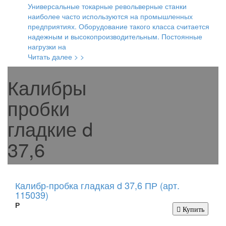
Универсальные токарные револьверные станки
наиболее часто используются на промышленных
предприятиях. Оборудование такого класса считается
надежным и высокопроизводительным. Постоянные
нагрузки на
Читать далее > >
Калибры
пробки
гладкие d
37,6
Калибр-пробка гладкая d 37,6 ПР (арт.
115039)
Р
Купить