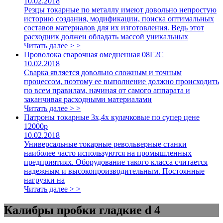
10.02.2018
Резцы токарные по металлу имеют довольно непростую
историю создания, модификации, поиска оптимальных
составов материалов для их изготовления. Ведь этот
расходник должен обладать массой уникальных
Читать далее > >
Проволока сварочная омедненная 08Г2С
10.02.2018
Сварка является довольно сложным и точным
процессом, поэтому ее выполнение должно происходить
по всем правилам, начиная от самого аппарата и
заканчивая расходными материалами
Читать далее > >
Патроны токарные 3х,4х кулачковые по супер цене
12000р
10.02.2018
Универсальные токарные револьверные станки
наиболее часто используются на промышленных
предприятиях. Оборудование такого класса считается
надежным и высокопроизводительным. Постоянные
нагрузки на
Читать далее > >
Калибры пробки гладкие d 4