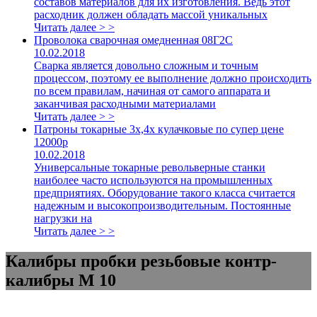
составов материалов для их изготовления. Ведь этот
расходник должен обладать массой уникальных
Читать далее > >
Проволока сварочная омедненная 08Г2С
10.02.2018
Сварка является довольно сложным и точным
процессом, поэтому ее выполнение должно происходить
по всем правилам, начиная от самого аппарата и
заканчивая расходными материалами
Читать далее > >
Патроны токарные 3х,4х кулачковые по супер цене
12000р
10.02.2018
Универсальные токарные револьверные станки
наиболее часто используются на промышленных
предприятиях. Оборудование такого класса считается
надежным и высокопроизводительным. Постоянные
нагрузки на
Читать далее > >
Калибры пробки резьбовые контр-
калибры М 10