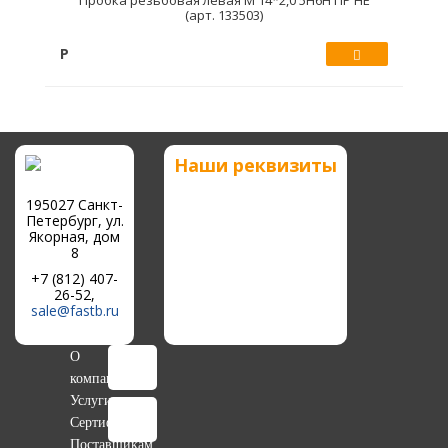
Пробка резьбовая левая М 14*2,0 5Н6Н ПР НЕ
(арт. 133503)
Р
Купить
Наши реквизиты
195027 Санкт-
Петербург, ул.
Якорная, дом
8
+7 (812) 407-
26-52,
sale@fastb.ru
О
компании
Услуги
Сертификаты
Поставщикам