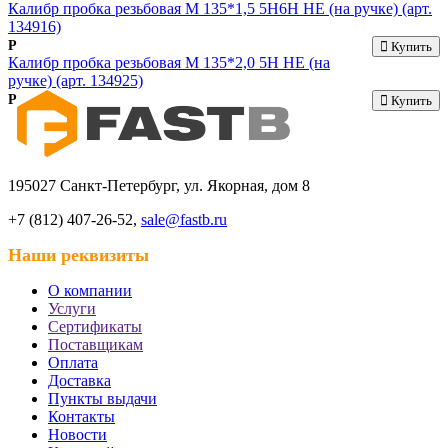
Калибр пробка резьбовая М 135*1,5 5Н6Н НЕ (на ручке) (арт.
134916)
Р
Купить
Калибр пробка резьбовая М 135*2,0 5Н НЕ (на
ручке) (арт. 134925)
Р
Купить
195027 Санкт-Петербург, ул. Якорная, дом 8
+7 (812) 407-26-52,
sale@fastb.ru
Наши реквизиты
О компании
Услуги
Сертификаты
Поставщикам
Оплата
Доставка
Пункты выдачи
Контакты
Новости