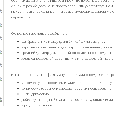
обычных деталях. С той лишь разницей, что трубы чаще всего п
А значит, резьба должна не просто соединять участки труб, но 
применяться специальные типы резьб, имеющих характерную ф
параметров.
Основные параметры резьбы – это:
шаг (расстояние между двумя ближайшими выступами),
наружный и внутренний диаметр (соответственно, по выс
средний диаметр (измеренный относительно середины вы
ход (в однозаходной равен шагу, в многозаходной – кратен
И, наконец, форма профиля выступов спирали определяет тип ре
метрическую (с профилем в виде равностороннего треуг
коническую (обеспечивающую герметичность соединени
цилиндрическую,
дюймовую (западный стандарт с соответствующими велич
и ряд прочих типов.