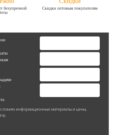
ежно
Скидки
лет безупречной
Скидки оптовым покупателям
боты
нии
каты
икам
выдачи
ы
йта
 условиях информационные материалы и цены,
 РФ.