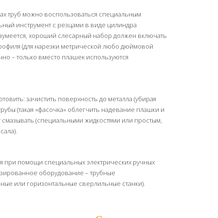
ках труб можно воспользоваться специальным
льный инструмент с резцами в виде цилиндра
Разумеется, хороший слесарный набор должен включать
профиля (для нарезки метрической любо дюймовой
ично – только вместо плашек используются
товить: зачистить поверхность до металла (убирая
 трубы (такая «фасочка» облегчить надевание плашки и
ет смазывать (специальными жидкостями или простым,
сала).
ся при помощи специальных электрических ручных
изированное оборудование – трубные
ные или горизонтальные сверлильные станки).