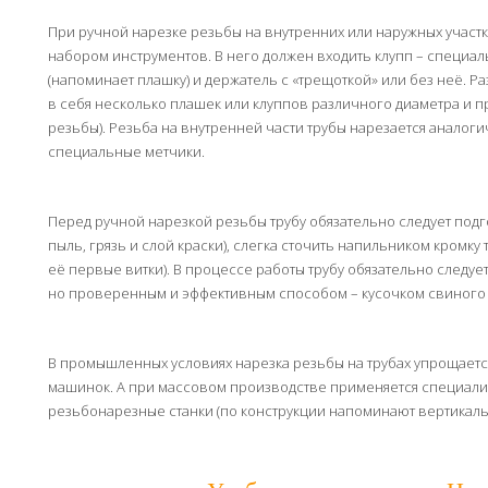
При ручной нарезке резьбы на внутренних или наружных участ
набором инструментов. В него должен входить клупп – специа
(напоминает плашку) и держатель с «трещоткой» или без неё. 
в себя несколько плашек или клуппов различного диаметра и 
резьбы). Резьба на внутренней части трубы нарезается аналог
специальные метчики.
Перед ручной нарезкой резьбы трубу обязательно следует подго
пыль, грязь и слой краски), слегка сточить напильником кромку
её первые витки). В процессе работы трубу обязательно следу
но проверенным и эффективным способом – кусочком свиного 
В промышленных условиях нарезка резьбы на трубах упрощает
машинок. А при массовом производстве применяется специал
резьбонарезные станки (по конструкции напоминают вертикаль