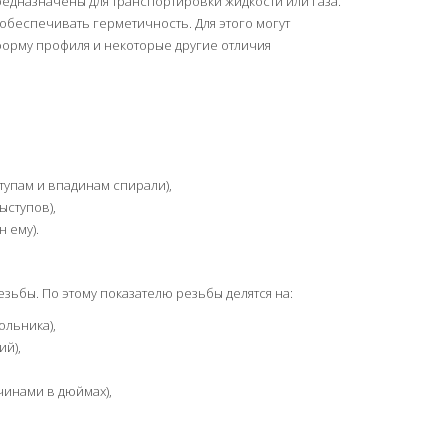
редназначены для транспортировки жидкости или газа.
и обеспечивать герметичность. Для этого могут
орму профиля и некоторые другие отличия
тупам и впадинам спирали),
ступов),
 ему).
зьбы. По этому показателю резьбы делятся на:
ольника),
й),
инами в дюймах),