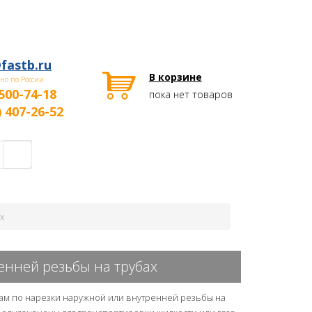
fastb.ru
В корзине
но по России
500-74-18
пока нет товаров
) 407-26-52
х
енней резьбы на трубах
там по нарезки наружной или внутренней резьбы на