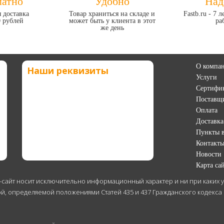
латно
Удобно
Над
 доставка
Товар храниться на складе и
Fastb.ru - 7 
0 рублей
может быть у клиента в этот
ра
же день
О компа
Наши реквизиты
Услуги
Сертифи
Поставщ
Оплата
Доставка
Пункты 
Контакт
Новости
Карта са
-сайт носит исключительно информационный характер и ни при каких
й, определяемой положениями Статей 435 и 437 Гражданского кодекса