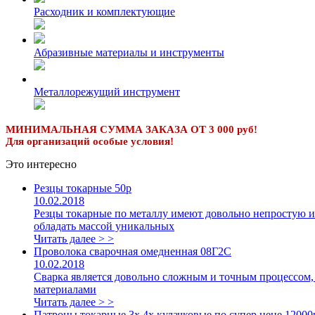
Расходник и комплектующие
Абразивные материалы и инструменты
Металлорежущий инструмент
МИНИМАЛЬНАЯ СУММА ЗАКАЗА ОТ 3 000 руб!
Для организаций особые условия!
Это интересно
Резцы токарные 50р
10.02.2018
Резцы токарные по металлу имеют довольно непростую и
обладать массой уникальных
Читать далее > >
Проволока сварочная омедненная 08Г2С
10.02.2018
Сварка является довольно сложным и точным процессом, 
материалами
Читать далее > >
Патроны токарные 3х,4х кулачковые по супер цене 12000