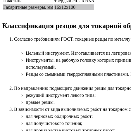
Пластина
твёрдый сплав ВК8
Габаритные размеры, мм
16х12х100
Классификация резцов для токарной о
Согласно требованиям ГОСТ, токарные резцы по металлу 
Цельный инструмент. Изготавливается из легирова
Инструменты, на рабочую головку которых припаив
используемый.
Резцы со съемными твердосплавными пластинами. 
По направлению подающего движения резцы для токарног
режущий инструмент левого типа;
правые резцы.
В зависимости от вида выполняемых работ на токарном с
для черновых обдирочных работ;
для получистового точения;
для производства чистовых токарных работ;