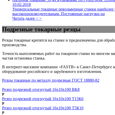
10.02.2018
Универсальные токарные револьверные станки наиболее 
высокопроизводительным. Постоянные нагрузки на
Читать далее > >
Подрезные токарные резцы
Резцы токарные крепятся на станке и предназначены для обра
производства.
Точность выполняемых работ на токарном станке во многом зав
частая остановка станка.
В интернет-магазине компании «FASTB» в Санкт-Петербурге мо
оборудование российского и зарубежного изготовления.
Резцы токарные по металлу подрезные ГОСТ 18880-82
Резец подрезной отогнутый 16х10х100 ВК8
Р
Резец подрезной отогнутый 16х10х100 Т15К6
Р
Резец подрезной отогнутый 16х10х100 Т5К10
Р