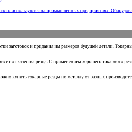
часто используются на промышленных предприятиях. Оборудован
ботки заготовок и придания им размеров будущей детали. Токар
исит от качества резца. С применением хорошего токарного резц
жно купить токарные резцы по металлу от разных производител