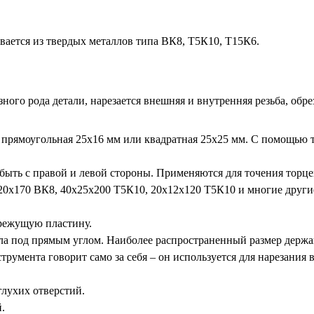
вается из твердых металлов типа ВК8, Т5К10, Т15К6.
зного рода детали, нарезается внешняя и внутренняя резьба, об
 прямоугольная 25х16 мм или квадратная 25х25 мм. С помощью 
быть с правой и левой стороны. Применяются для точения торцев
20х170 ВК8, 40х25х200 Т5К10, 20х12х120 Т5К10 и многие други
режущую пластину.
лла под прямым углом. Наиболее распространенный размер держав
румента говорит само за себя – он используется для нарезания 
глухих отверстий.
.