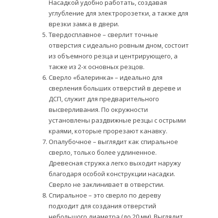
Насадкой удобно работать, создавая
углубление для электророзетки, а также для
врезки замка в двери.
Твердосплавное – сверлит точные
отверстия с идеально ровным дном, состоит
из объемного резца и центрирующего, а
также из 2-х основных резцов.
Сверло «балеринка» – идеально для
сверления больших отверстий в дереве и
ДСП, служит для предварительного
высверливания. По окружности
установлены раздвижные резцы с острыми
краями, которые прорезают канавку.
Опалубочное – выглядит как спиральное
сверло, только более удлиненное.
Древесная стружка легко выходит наружу
благодаря особой конструкции насадки.
Сверло не заклинивает в отверстии.
Спиральное – это сверло по дереву
подходит для создания отверстий
небольшого диаметра (до 20 мм). Выглядит