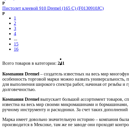
Р
Пистолет клеевой 910 Dremel (165 С) (F0130910JC)
Р
1
2
3
4
...
15
16
Всего товаров в категории:
241
Компания Dremel
– создатель известных на весь мир многоф
особенность торговой марки можно назвать универсальность, 
для выполнения широкого спектра работ, начиная от резьбы и
долговечностью.
Компания Dremel
выпускает большой ассортимент товаров, спе
известна на весь мир своими микромашинами и бормашинами,
ручному инструменту и расходники. За счет таких дополнений
Марка имеет довольно значительную историю – компания была о
производится в Мексике, там же не заводе они проходят контр