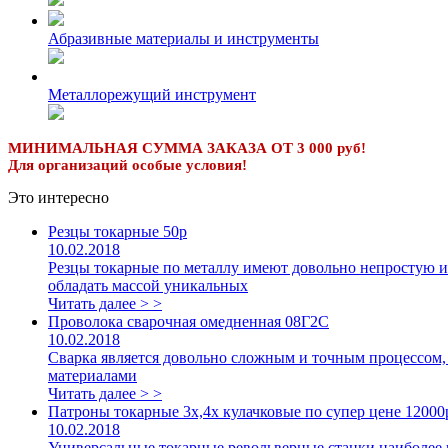
Абразивные материалы и инструменты
Металлорежущий инструмент
МИНИМАЛЬНАЯ СУММА ЗАКАЗА ОТ 3 000 руб!
Для организаций особые условия!
Это интересно
Резцы токарные 50р
10.02.2018
Резцы токарные по металлу имеют довольно непростую и
обладать массой уникальных
Читать далее > >
Проволока сварочная омедненная 08Г2С
10.02.2018
Сварка является довольно сложным и точным процессом, 
материалами
Читать далее > >
Патроны токарные 3х,4х кулачковые по супер цене 12000
10.02.2018
Универсальные токарные револьверные станки наиболее 