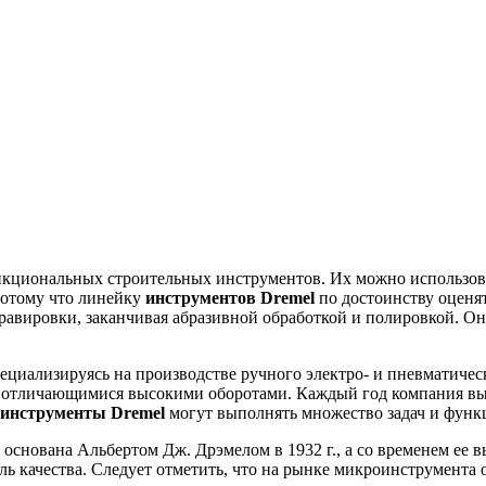
ункциональных строительных инструментов. Их можно использов
потому что линейку
инструментов
Dremel
по достоинству оценя
 гравировки, заканчивая абразивной обработкой и полировкой. 
циализируясь на производстве ручного электро- и пневматическ
 отличающимися высокими оборотами. Каждый год компания вып
инструменты
Dremel
могут выполнять множество задач и функ
снована Альбертом Дж. Дрэмелом в 1932 г., а со временем ее в
оль качества. Следует отметить, что на рынке микроинструмента