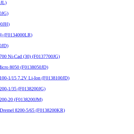
JL)
0JG)
00JH)
8) (F0134000LR)
0JD)
0 Ni-Cad (30) (F0137700JG)
cro 8050 (F0138050JD)
0-1/15 7.2V Li-Ion (F0138100JD)
00-1/35 (F0138200JG)
00-20 (F0138200JM)
remel 8200-5/65 (F0138200KR)