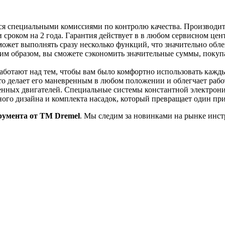
тся специальными комиссиями по контролю качества. Производит
сроком на 2 года. Гарантия действует в в любом сервисном цент
жет выполнять сразу несколько функций, что значительно облег
аким образом, вы сможете сэкономить значительные суммы, по
ботают над тем, чтобы вам было комфортно использовать кажды
что делает его маневренным в любом положении и облегчает рабо
венных двигателей. Специальные системы константной электрон
ного дизайна и комплекта насадок, который превращает один пр
румента от ТМ Dremel
. Мы следим за новинками на рынке инст