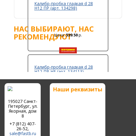
Калибр-пробка гладкая d 28
Н12 ПР (арт. 134298)
НАС ВЫБИРАЮТ, НАС
РЕКОМЕНДУЮТ
Цена:
539.50
р.
Калибр-пробка гладкая d 28
Н12 ПР НЕ (арт. 134113)
Наши реквизиты
Цена:
1 079
р.
195027 Санкт-
Петербург, ул.
Якорная, дом
8
+7 (812) 407-
26-52,
Калибр-пробка гладкая d 28
sale@fastb.ru
Н14 ПР (арт. 134021)