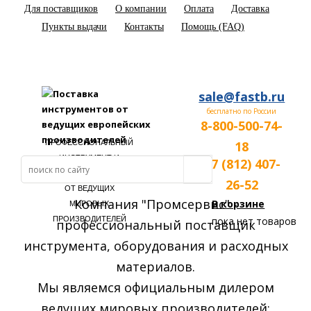
Для поставщиков
О компании
Оплата
Доставка
Пункты выдачи
Контакты
Помощь (FAQ)
sale@fastb.ru
бесплатно по России
8-800-500-74-
ПРОФЕССИОНАЛЬНЫЙ
18
ИНСТРУМЕНТ И
+7 (812) 407-
ОБОРУДОВАНИЕ
26-52
ОТ ВЕДУЩИХ
Компания "Промсервис" -
В корзине
МИРОВЫХ
ПРОИЗВОДИТЕЛЕЙ
пока нет товаров
профессиональный поставщик
инструмента, оборудования и расходных
материалов.
Мы являемся официальным дилером
ведущих мировых производителей: