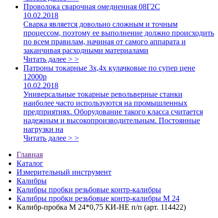
Проволока сварочная омедненная 08Г2С
10.02.2018
Сварка является довольно сложным и точным
процессом, поэтому ее выполнение должно происходить
по всем правилам, начиная от самого аппарата и
заканчивая расходными материалами
Читать далее > >
Патроны токарные 3х,4х кулачковые по супер цене
12000р
10.02.2018
Универсальные токарные револьверные станки
наиболее часто используются на промышленных
предприятиях. Оборудование такого класса считается
надежным и высокопроизводительным. Постоянные
нагрузки на
Читать далее > >
Главная
Каталог
Измерительный инструмент
Калибры
Калибры пробки резьбовые контр-калибры
Калибры пробки резьбовые контр-калибры М 24
Калибр-пробка М 24*0,75 КИ-НЕ п/п (арт. 114422)