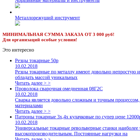
Абразивные материалы и инструменты
Металлорежущий инструмент
МИНИМАЛЬНАЯ СУММА ЗАКАЗА ОТ 3 000 руб!
Для организаций особые условия!
Это интересно
Резцы токарные 50р
10.02.2018
Резцы токарные по металлу имеют довольно непростую и
обладать массой уникальных
Читать далее > >
Проволока сварочная омедненная 08Г2С
10.02.2018
Сварка является довольно сложным и точным процессом, 
материалами
Читать далее > >
Патроны токарные 3х,4х кулачковые по супер цене 12000
10.02.2018
Универсальные токарные револьверные станки наиболее 
высокопроизводительным. Постоянные нагрузки на
Читать далее > >