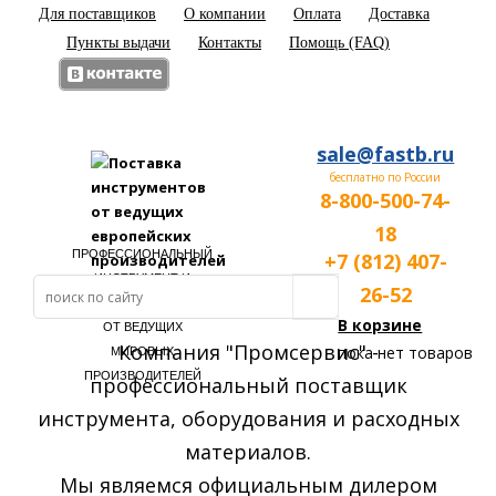
Для поставщиков
О компании
Оплата
Доставка
Пункты выдачи
Контакты
Помощь (FAQ)
sale@fastb.ru
бесплатно по России
8-800-500-74-
18
ПРОФЕССИОНАЛЬНЫЙ
+7 (812) 407-
ИНСТРУМЕНТ И
26-52
ОБОРУДОВАНИЕ
В корзине
ОТ ВЕДУЩИХ
Компания "Промсервис" -
пока нет товаров
МИРОВЫХ
ПРОИЗВОДИТЕЛЕЙ
профессиональный поставщик
инструмента, оборудования и расходных
материалов.
Мы являемся официальным дилером