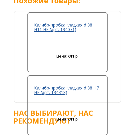
Похожие товары:
Калибр-пробка гладкая d 38
Н11 НЕ (арт. 134071)
Цена:
611
р.
Калибр-пробка гладкая d 38 Н7
НЕ (арт. 134318)
НАС ВЫБИРАЮТ, НАС
РЕКОМЕНДУЮТ
Цена:
611
р.