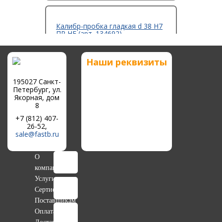
Калибр-пробка гладкая d 38 Н7
ПР НЕ (арт. 134692)
Наши реквизиты
Цена:
1 157
р.
195027 Санкт-
Петербург, ул.
Якорная, дом
8
+7 (812) 407-
26-52,
Калибр-пробка гладкая d 38 Н9
sale@fastb.ru
НЕ (арт. 111853)
О
компании
Услуги
Цена:
611
р.
Сертификаты
Поставщикам
Оплата